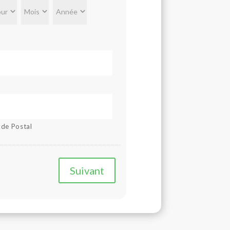
Jour
Mois
Année
de Postal