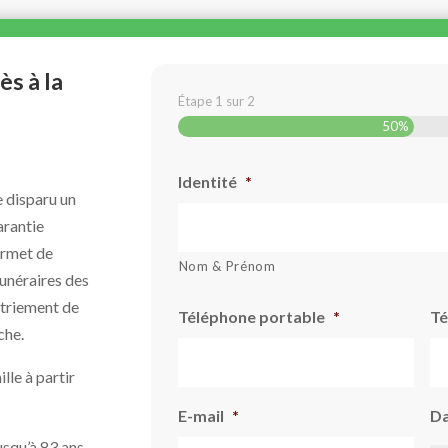
s à la
Étape
1
sur
2
50%
Identité
*
e disparu un
arantie
ermet de
Nom & Prénom
funéraires des
atriement de
Téléphone portable
*
Té
che.
lle à partir
E-mail
*
Da
usqu’à 83 ans